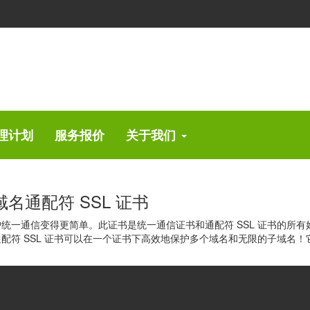
证书颁发机构
泛的产品组合，所有产品都具有不同的验证等级，保证和附加功能 - Como
理计划
服务报价
关于我们
) 多域名通配符 SSL 证书
统一通信变得更简单。此证书是统一通信证书和通配符 SSL 证书的所有好处的完美组合。
 UC 通配符 SSL 证书可以在一个证书下高效地保护多个域名和无限的子域名