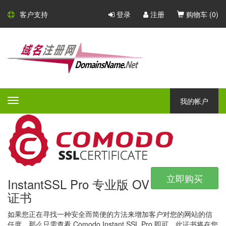
Comodo SSL 证书
客户支持
登录
注册
购物车 (
0
)
Comodo - 大型的 CA 证书颁发
机构
Comodo 是一家大型的 CA 证书颁发机构，凭借广泛的产品组合，
所有产品都具有不同的验证等级，保证和附加功能 - Comodo 一定
我的帐户
Toggle
会为任何公司或组织提供完美的安全解决方案。
navigation
立即购买
InstantSSL Pro 专业版 OV
证书
如果您正在寻找一种安全而简便的方法来增加客户对您的网站的信
任度，那么只需查看 Comodo Instant SSL Pro 即可。此证书将在您