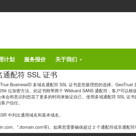
在使用 GeoTrust SSL 证书
业级加密解决方案的高度专注，GeoTrust 非常适合希望在预算范围内保
理计划
服务报价
关于我们
 多域名通配符 SSL 证书
ue BusinessID 多域名通配符 SSL 证书是您最理想的选择。GeoTr
6 位加密方法。此证书附带两个 Wildcard SANS 通配符，客户可以根据他
识到您花了更多的时间来验证自己。使用多域通配符 SSL 证书的 GeoTrus
的客户信任。
须在 CSR 中列出通用域名和基本域名。
ain.com、*.domain.com等)。如果您需要确保超过 2 个通配符或非通