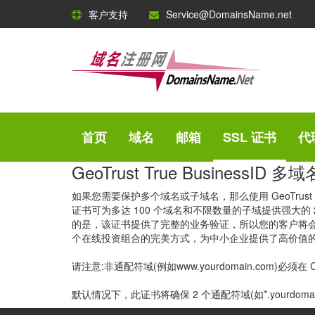
客户支持
Service@DomainsName.net
GeoTrust SSL 证书
150 多个国家超过 50 万用户
GeoTrust 是值得信赖的网络安全品牌之一。凭借对企
首页
域名
邮箱
SSL 证书
代
GeoTrust True BusinessID
如果您需要保护多个域名或子域名，那么使用 GeoTrust Tr
证书可为多达 100 个域名和不限数量的子域提供强大的 25
的是，该证书提供了完整的业务验证，所以您的客户将会体会和意
个在线投资组合的完美方式，为中小企业提供了高价值
请注意:非通配符域(例如www.yourdomain.com)必
默认情况下，此证书将确保 2 个通配符域(如*.yourdom