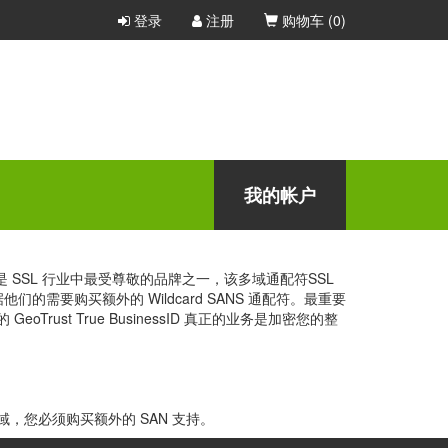
登录
注册
购物车 (
0
)
护其网站的任何公司或组织。
立即购买
我的帐户
ust 是 SSL 行业中最受尊敬的品牌之一，该多域通配符SSL
们的需要购买额外的 Wildcard SANS 通配符。最重要
t True BusinessID 真正的业务是加密您的整
配符域，您必须购买额外的 SAN 支持。