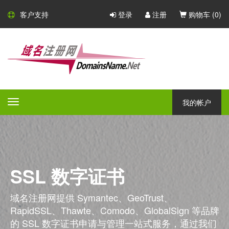
客户支持
登录
注册
购物车 (
0
)
我的帐户
Toggle
navigation
SSL 数字证书
域名注册网提供 Symantec、GeoTrust、
RapidSSL、Thawte、Comodo、GlobalSign 等品牌
的 SSL 数字证书申请与管理一站式服务，通过我们